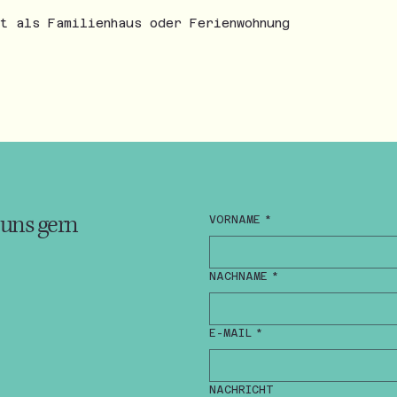
t als Familienhaus oder Ferienwohnung
 uns gern
VORNAME
*
NACHNAME
*
E-MAIL
*
NACHRICHT