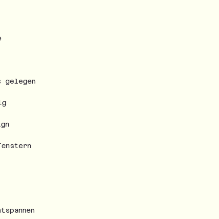
e
s gelegen
ig
ign
Fenstern
tspannen